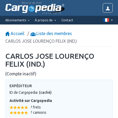
Bourse de fret
since 2014
Abonnements
À propos de
Contact
Accueil
Liste des membres
CARLOS JOSE LOURENÇO FELIX (IND.)
CARLOS JOSE LOURENÇO
FELIX (IND.)
(Compte inactif)
EXPÉDITEUR
ID de Cargopedia:
(caché)
Activité sur Cargopedia
? frets
? camions