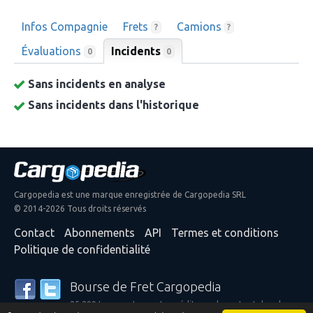
Infos Compagnie
Frets
Camions
?
?
Évaluations
Incidents
0
0
Sans incidents en analyse
Sans incidents dans l'historique
Cargopedia est une marque enregistrée de Cargopedia SRL
© 2014-2026 Tous droits réservés
Contact
Abonnements
API
Termes et conditions
Politique de confidentialité
Bourse de Fret Cargopedia
25 299 transporteurs et expéditeurs de partout dans le