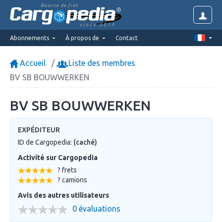
Bourse de fret
since 2014
Abonnements
À propos de
Contact
Accueil
Liste des membres
BV SB BOUWWERKEN
BV SB BOUWWERKEN
EXPÉDITEUR
ID de Cargopedia:
(caché)
Activité sur Cargopedia
? frets
? camions
Avis des autres utilisateurs
0 évaluations