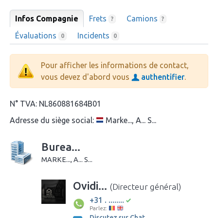
Infos Compagnie
Frets
Camions
?
?
Évaluations
Incidents
0
0
Pour afficher les informations de contact,
vous devez d'abord vous
authentifier
.
N° TVA:
NL860881684B01
Adresse du siège social:
Marke..., A... S...
Burea...
MARKE..., A... S...
Ovidi...
(Directeur général)
+31 . ........
Parlez:
Discutez sur Chat