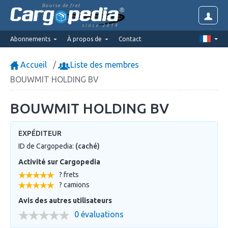
Bourse de fret
since 2014
Abonnements
À propos de
Contact
Accueil
Liste des membres
BOUWMIT HOLDING BV
BOUWMIT HOLDING BV
EXPÉDITEUR
ID de Cargopedia:
(caché)
Activité sur Cargopedia
? frets
? camions
Avis des autres utilisateurs
0 évaluations