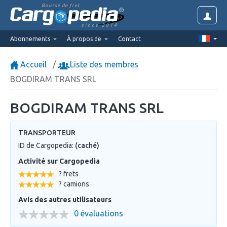
Bourse de fret
since 2014
Abonnements
À propos de
Contact
Accueil
Liste des membres
BOGDIRAM TRANS SRL
BOGDIRAM TRANS SRL
TRANSPORTEUR
ID de Cargopedia:
(caché)
Activité sur Cargopedia
? frets
? camions
Avis des autres utilisateurs
0 évaluations