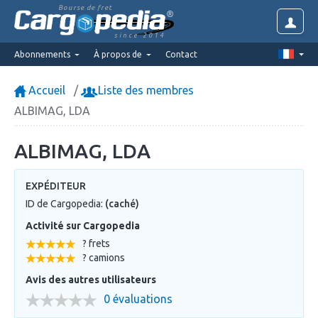
Bourse de fret
since 2014
Abonnements
À propos de
Contact
Accueil
Liste des membres
ALBIMAG, LDA
ALBIMAG, LDA
EXPÉDITEUR
ID de Cargopedia:
(caché)
Activité sur Cargopedia
? frets
? camions
Avis des autres utilisateurs
0 évaluations