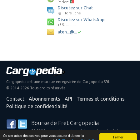
Parlez:
Discutez sur Chat
Hors ligne
Discutez sur WhatsApp
+35. ... ... ...
aten...@...
Cargopedia est une marque enregistrée de Cargopedia SRL
© 2014-2026 Tous droits réservés
Contact
Abonnements
API
Termes et conditions
Politique de confidentialité
Bourse de Fret Cargopedia
25 299 transporteurs et expéditeurs de partout dans le
Ce site utilise des cookies pour vous assurer d'obtenir la
monde font confiance à nos services
Fermer