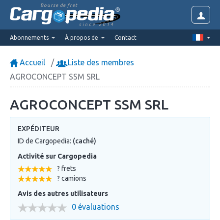
Bourse de fret
since 2014
Abonnements
À propos de
Contact
Accueil
Liste des membres
AGROCONCEPT SSM SRL
AGROCONCEPT SSM SRL
EXPÉDITEUR
ID de Cargopedia:
(caché)
Activité sur Cargopedia
? frets
? camions
Avis des autres utilisateurs
0 évaluations