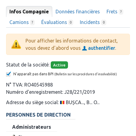
Infos Compagnie
Données financières
Frets
?
Camions
Évaluations
Incidents
?
0
0
Pour afficher les informations de contact,
vous devez d'abord vous
authentifier
.
Statut de la société:
Active
N'apparaît pas dans BPI
(Bulletin sur les procédures d'insolvabilité)
N° TVA:
RO40545988
Numéro d'enregistrement:
J28/221/2019
Adresse du siège social:
BUȘCA..., B... O...
PERSONNES DE DIRECTION
Administrateurs