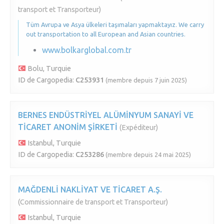
transport et Transporteur)
Tüm Avrupa ve Asya ülkeleri taşımaları yapmaktayız. We carry
out transportation to all European and Asian countries.
www.bolkarglobal.com.tr
Bolu, Turquie
ID de Cargopedia:
C253931
(membre depuis 7 juin 2025)
BERNES ENDÜSTRİYEL ALÜMİNYUM SANAYİ VE
TİCARET ANONİM ŞİRKETİ
(Expéditeur)
Istanbul, Turquie
ID de Cargopedia:
C253286
(membre depuis 24 mai 2025)
MAĞDENLİ NAKLİYAT VE TİCARET A.Ş.
(Commissionnaire de transport et Transporteur)
Istanbul, Turquie