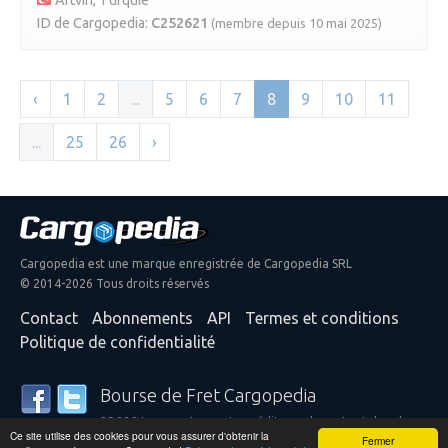
Artvin, Turquie
ID de Cargopedia:
C252621
(membre depuis 10 mai 2025)
‹
1
2
...
5
6
7
8
9
10
11
...
25
26
›
Cargopedia est une marque enregistrée de Cargopedia SRL
© 2014-2026 Tous droits réservés
Contact
Abonnements
API
Termes et conditions
Politique de confidentialité
Bourse de Fret Cargopedia
25 338 transporteurs et expéditeurs de partout dans le
Ce site utilise des cookies pour vous assurer d'obtenir la
monde font confiance à nos services
Fermer