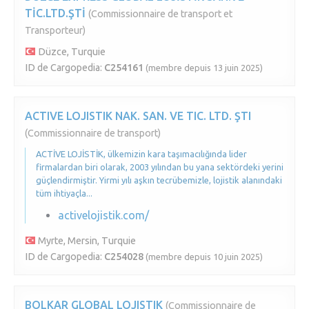
TİC.LTD.ŞTİ
(Commissionnaire de transport et
Transporteur)
Düzce, Turquie
ID de Cargopedia:
C254161
(membre depuis 13 juin 2025)
ACTIVE LOJISTIK NAK. SAN. VE TIC. LTD. ŞTI
(Commissionnaire de transport)
ACTİVE LOJİSTİK, ülkemizin kara taşımacılığında lider
firmalardan biri olarak, 2003 yılından bu yana sektördeki yerini
güçlendirmiştir. Yirmi yılı aşkın tecrübemizle, lojistik alanındaki
tüm ihtiyaçla...
activelojistik.com/
Myrte, Mersin, Turquie
ID de Cargopedia:
C254028
(membre depuis 10 juin 2025)
BOLKAR GLOBAL LOJISTIK
(Commissionnaire de