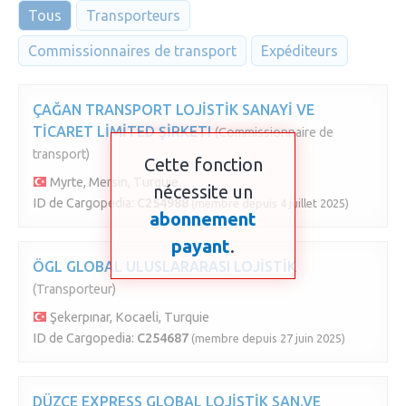
Tous
Transporteurs
Commissionnaires de transport
Expéditeurs
ÇAĞAN TRANSPORT LOJİSTİK SANAYİ VE
TİCARET LİMİTED ŞİRKETI
(Commissionnaire de
transport)
Cette fonction
Myrte, Mersin, Turquie
nécessite un
ID de Cargopedia:
C254988
(membre depuis 4 juillet 2025)
abonnement
payant
.
ÖGL GLOBAL ULUSLARARASI LOJİSTİK
(Transporteur)
Şekerpınar, Kocaeli, Turquie
ID de Cargopedia:
C254687
(membre depuis 27 juin 2025)
DÜZCE EXPRESS GLOBAL LOJİSTİK SAN.VE