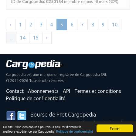
ID de Cargopedia:
C250154
(membre depuis 18 mars 2025)
‹
1
2
3
4
5
6
7
8
9
10
...
14
15
›
Cargopedia est une marque enregistrée de Cargopedia SRL
© 2014-2026 Tous droits réservés
Contact
Abonnements
API
Termes et conditions
Politique de confidentialité
Bourse de Fret Cargopedia
25 315 transporteurs et expéditeurs de partout dans le
Ce site utilise des cookies pour vous assurer d'obtenir la
monde font confiance à nos services
Fermer
meilleure expérience sur Cargopedia!
Politique de confidentialité