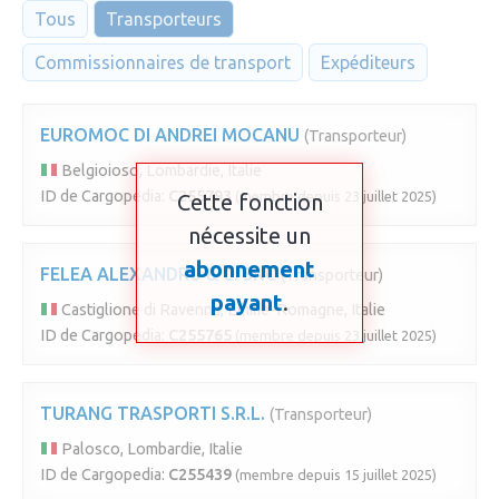
Tous
Transporteurs
Commissionnaires de transport
Expéditeurs
EUROMOC DI ANDREI MOCANU
(Transporteur)
Belgioioso, Lombardie, Italie
ID de Cargopedia:
C255793
(membre depuis 23 juillet 2025)
Cette fonction
nécessite un
abonnement
FELEA ALEXANDRU & C. SNC
(Transporteur)
payant
.
Castiglione di Ravenna, Émilie-Romagne, Italie
ID de Cargopedia:
C255765
(membre depuis 23 juillet 2025)
TURANG TRASPORTI S.R.L.
(Transporteur)
Palosco, Lombardie, Italie
ID de Cargopedia:
C255439
(membre depuis 15 juillet 2025)