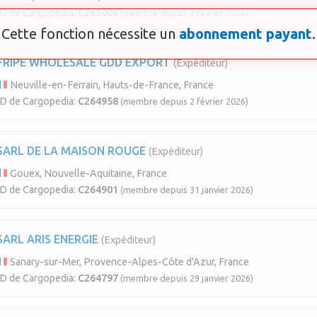
ID de Cargopedia:
C265006
(membre depuis 2 février 2026)
Cette fonction nécessite un
abonnement payant
.
FRIPE WHOLESALE GDD EXPORT
(Expéditeur)
Neuville-en-Ferrain, Hauts-de-France, France
ID de Cargopedia:
C264958
(membre depuis 2 février 2026)
SARL DE LA MAISON ROUGE
(Expéditeur)
Gouex, Nouvelle-Aquitaine, France
ID de Cargopedia:
C264901
(membre depuis 31 janvier 2026)
SARL ARIS ENERGIE
(Expéditeur)
Sanary-sur-Mer, Provence-Alpes-Côte d'Azur, France
ID de Cargopedia:
C264797
(membre depuis 29 janvier 2026)