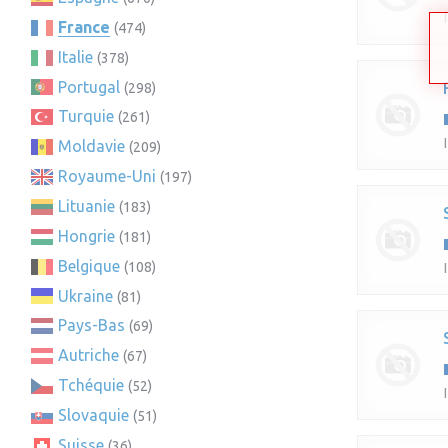
France
(474)
Italie
(378)
Portugal
(298)
Turquie
(261)
Moldavie
(209)
Royaume-Uni
(197)
Lituanie
(183)
Hongrie
(181)
Belgique
(108)
Ukraine
(81)
Pays-Bas
(69)
Autriche
(67)
Tchéquie
(52)
Slovaquie
(51)
Suisse
(36)