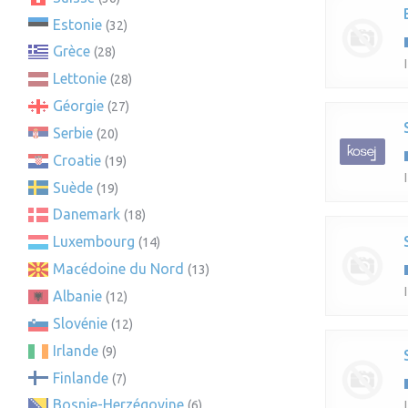
Estonie
(32)
Grèce
(28)
Lettonie
(28)
Géorgie
(27)
Serbie
(20)
Croatie
(19)
Suède
(19)
Danemark
(18)
Luxembourg
(14)
Macédoine du Nord
(13)
Albanie
(12)
Slovénie
(12)
Irlande
(9)
Finlande
(7)
Bosnie-Herzégovine
(6)