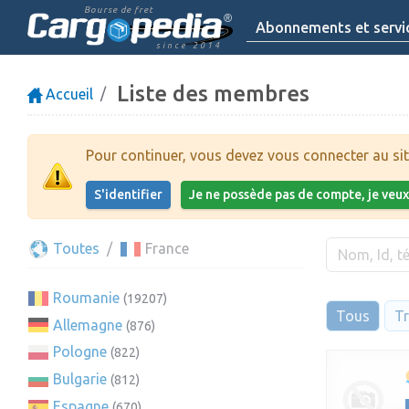
Bourse de fret
Abonnements et servi
since 2014
Liste des membres
Accueil
Pour continuer, vous devez vous connecter au sit
S'identifier
Je ne possède pas de compte, je veu
Toutes
France
Roumanie
(19207)
Tous
Tr
Allemagne
(876)
Pologne
(822)
Bulgarie
(812)
Espagne
(670)