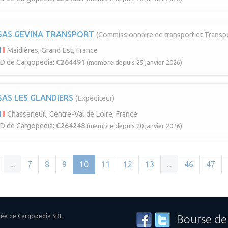
SAS GEVINA TRANSPORT
(Commissionnaire de transport et Transp
Maidières, Grand Est, France
ID de Cargopedia:
C264491
(membre depuis 25 janvier 2026)
SAS LES GLANDIERS
(Expéditeur)
Chasseneuil, Centre-Val de Loire, France
ID de Cargopedia:
C264248
(membre depuis 20 janvier 2026)
...
7
8
9
10
11
12
13
...
46
47
rée de Cargopedia SRL
Bourse de