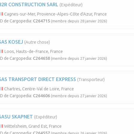
B2R CONSTRUCTION SARL
(Expéditeur)
Cagnes-sur-Mer, Provence-Alpes-Côte d'Azur, France
ID de Cargopedia:
C264715
(membre depuis 28 janvier 2026)
SAS KOSEJ
(Autre chose)
Loos, Hauts-de-France, France
ID de Cargopedia:
C264658
(membre depuis 27 janvier 2026)
SAS TRANSPORT DIRECT EXPRESS
(Transporteur)
Chartres, Centre-Val de Loire, France
ID de Cargopedia:
C264606
(membre depuis 27 janvier 2026)
SASU SKAPNET
(Expéditeur)
Wittelsheim, Grand Est, France
ID de Cargopedia:
C264557
(membre depuis 26 janvier 2026)