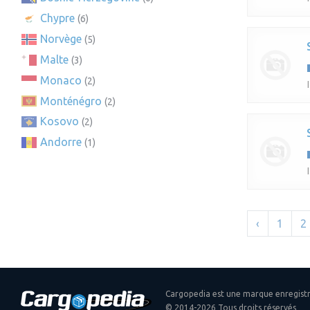
Chypre
(6)
Norvège
(5)
Malte
(3)
Monaco
(2)
Monténégro
(2)
Kosovo
(2)
Andorre
(1)
‹
1
2
Cargopedia est une marque enregist
© 2014-2026 Tous droits réservés