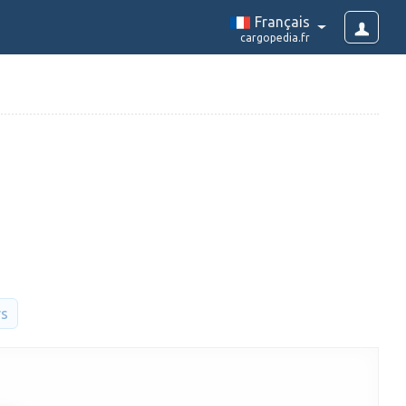
Français
cargopedia.fr
rs