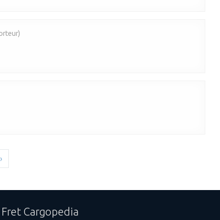
orteur)
›
 Fret Cargopedia