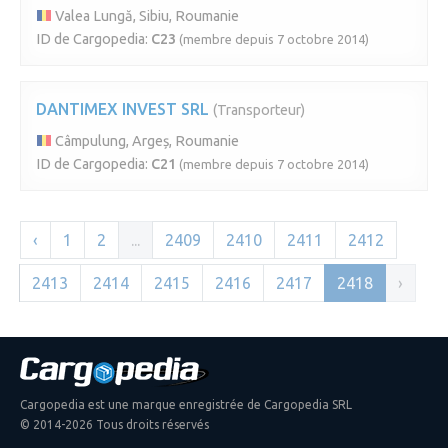
Valea Lungă, Sibiu, Roumanie
ID de Cargopedia:
C23
(membre depuis 7 octobre 2014)
DANTIMEX INVEST SRL
(Transporteur)
Câmpulung, Argeș, Roumanie
ID de Cargopedia:
C21
(membre depuis 7 octobre 2014)
‹
1
2
...
2409
2410
2411
2412
2413
2414
2415
2416
2417
2418
›
Cargopedia est une marque enregistrée de Cargopedia SRL
© 2014-2026 Tous droits réservés