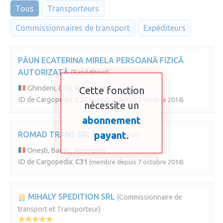
Tous
Transporteurs
Commissionnaires de transport
Expéditeurs
PĂUN ECATERINA MIRELA PERSOANĂ FIZICĂ
AUTORIZATĂ
(Expéditeur)
Ghindeni, Dolj, Roumanie
Cette fonction
ID de Cargopedia:
C32
(membre depuis 7 octobre 2014)
nécessite un
abonnement
payant
.
ROMAD TRANS SRL
(Transporteur)
Onești, Bacău, Roumanie
ID de Cargopedia:
C31
(membre depuis 7 octobre 2014)
MIHALY SPEDITION SRL
(Commissionnaire de
transport et Transporteur)