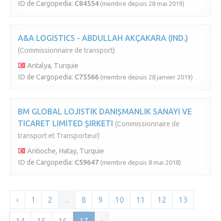
ID de Cargopedia:
C84554
(membre depuis 28 mai 2019)
A&A LOGISTICS - ABDULLAH AKÇAKARA (IND.)
(Commissionnaire de transport)
Antalya, Turquie
ID de Cargopedia:
C75566
(membre depuis 28 janvier 2019)
BM GLOBAL LOJISTIK DANIȘMANLIK SANAYI VE
TICARET LIMITED ȘIRKETI
(Commissionnaire de
transport et Transporteur)
Antioche, Hatay, Turquie
ID de Cargopedia:
C59647
(membre depuis 8 mai 2018)
‹
1
2
...
8
9
10
11
12
13