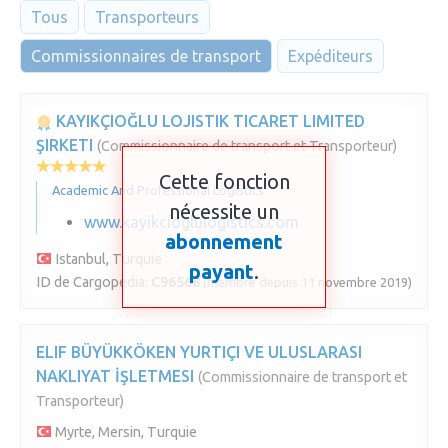
Tous
Transporteurs
Commissionnaires de transport
Expéditeurs
KAYIKÇIOĞLU LOJISTIK TICARET LIMITED
ŞIRKETI
(Commissionnaire de transport et Transporteur)
Cette fonction
Academic And Professional Logistics
nécessite un
www.kayikcioglulogistics.com
abonnement
Istanbul, Turquie
payant
.
ID de Cargopedia:
C96568
(membre depuis 11 novembre 2019)
ELIF BÜYÜKKÖKEN YURTIÇI VE ULUSLARASI
NAKLIYAT İŞLETMESI
(Commissionnaire de transport et
Transporteur)
Myrte, Mersin, Turquie