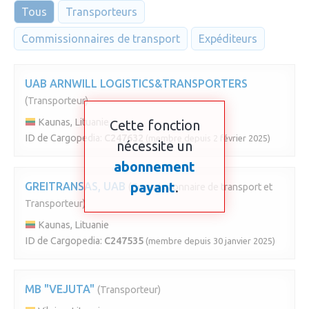
Tous
Transporteurs
Commissionnaires de transport
Expéditeurs
UAB ARNWILL LOGISTICS&TRANSPORTERS
(Transporteur)
Kaunas, Lituanie
Cette fonction
ID de Cargopedia:
C247632
(membre depuis 2 février 2025)
nécessite un
abonnement
payant
.
GREITRANSAS, UAB
(Commissionnaire de transport et
Transporteur)
Kaunas, Lituanie
ID de Cargopedia:
C247535
(membre depuis 30 janvier 2025)
MB "VEJUTA"
(Transporteur)