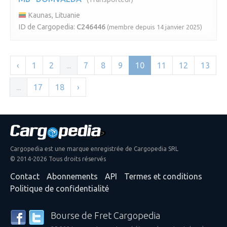
Kaunas, Lituanie
ID de Cargopedia:
C246446
(membre depuis 14 janvier 2025)
‹
1
2
...
7
8
9
10
11
12
13
...
17
18
›
Cargopedia est une marque enregistrée de Cargopedia SRL
© 2014-2026 Tous droits réservés
Contact
Abonnements
API
Termes et conditions
Politique de confidentialité
Bourse de Fret Cargopedia