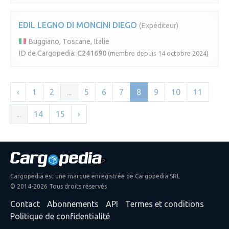
EDIL LEGNO DI MONCINI DIEGO
(Expéditeur)
Buggiano, Toscane, Italie
ID de Cargopedia:
C241690
(membre depuis 14 octobre 2024)
‹
1
2
...
5
6
7
8
9
10
11
...
14
15
›
Cargopedia est une marque enregistrée de Cargopedia SRL
© 2014-2026 Tous droits réservés
Contact
Abonnements
API
Termes et conditions
Politique de confidentialité