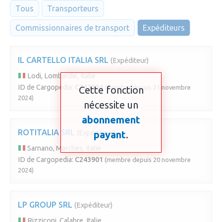
Tous
Transporteurs
Commissionnaires de transport
Expéditeurs
IL CARTELLO ITALIA SRL
(Expéditeur)
Lodi, Lombardie, Italie
ID de Cargopedia:
C243994
(membre depuis 21 novembre
Cette fonction
2024)
nécessite un
abonnement
ROTITALIA SRL
(Expéditeur)
payant
.
Sarnano, Marches, Italie
ID de Cargopedia:
C243901
(membre depuis 20 novembre
2024)
LP GROUP SRL
(Expéditeur)
Rizziconi, Calabre, Italie