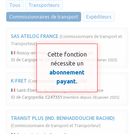
Tous
Transporteurs
Commissionnaires de transport
Expéditeurs
SAS ATELOG FRANCE
(Commissionnaire de transport et
Transporteur)
Roissy-en-France, Île-de-France, France
Cette fonction
ID de Cargopedia:
C247910
(membre depuis 6 février 2025)
nécessite un
abonnement
payant
.
K-FRET
(Commissionnaire de transport)
Saint-Étienne-du-Rouvray, Normandie, France
ID de Cargopedia:
C247351
(membre depuis 28 janvier 2025)
TRANSIT PLUS (IND. BENHADDOUCHE RACHID)
(Commissionnaire de transport et Transporteur)