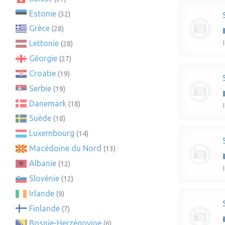
Estonie
(32)
Grèce
(28)
Lettonie
(28)
Géorgie
(27)
Croatie
(19)
Serbie
(19)
Danemark
(18)
Suède
(18)
Luxembourg
(14)
Macédoine du Nord
(13)
Albanie
(12)
Slovénie
(12)
Irlande
(9)
Finlande
(7)
Bosnie-Herzégovine
(6)