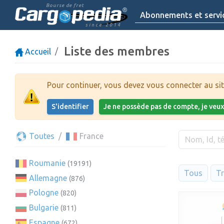
Bourse de fret
Abonnements et servi
since 2014
Liste des membres
Accueil
Pour continuer, vous devez vous connecter au sit
S'identifier
Je ne possède pas de compte, je veu
Toutes
France
Roumanie
(19191)
Tous
Tr
Allemagne
(876)
Pologne
(820)
Bulgarie
(811)
Espagne
(672)