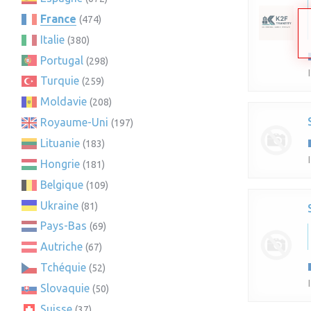
France
(474)
Italie
(380)
Portugal
(298)
Turquie
(259)
Moldavie
(208)
Royaume-Uni
(197)
Lituanie
(183)
Hongrie
(181)
Belgique
(109)
Ukraine
(81)
Pays-Bas
(69)
Autriche
(67)
Tchéquie
(52)
Slovaquie
(50)
Suisse
(37)