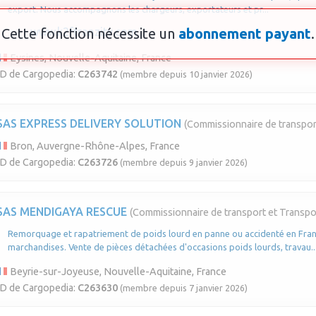
export. Nous accompagnons les chargeurs, exportateurs et pr...
Cette fonction nécessite un
www.k2ftranzity.com
abonnement payant
.
Eysines, Nouvelle-Aquitaine, France
ID de Cargopedia:
C263742
(membre depuis 10 janvier 2026)
SAS EXPRESS DELIVERY SOLUTION
(Commissionnaire de transpor
Bron, Auvergne-Rhône-Alpes, France
ID de Cargopedia:
C263726
(membre depuis 9 janvier 2026)
SAS MENDIGAYA RESCUE
(Commissionnaire de transport et Transpo
Remorquage et rapatriement de poids lourd en panne ou accidenté en Franc
marchandises. Vente de pièces détachées d'occasions poids lourds, travau..
Beyrie-sur-Joyeuse, Nouvelle-Aquitaine, France
ID de Cargopedia:
C263630
(membre depuis 7 janvier 2026)